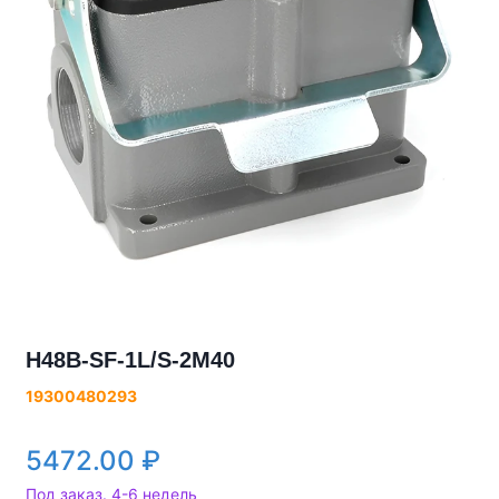
H48B-SF-1L/S-2M40
19300480293
5472.00
₽
Под заказ. 4-6 недель