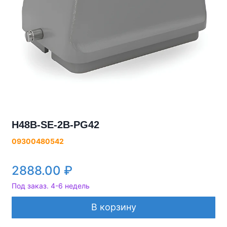
H48B-SE-2B-PG42
09300480542
2888.00
₽
Под заказ. 4-6 недель
В корзину