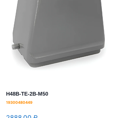
H48B-TE-2B-M50
19300480449
2888.00
₽