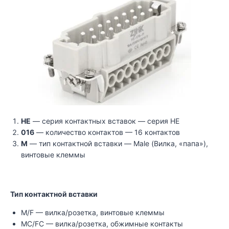
HE
— серия контактных вставок — серия HE
016
— количество контактов — 16 контактов
M
— тип контактной вставки — Male (Вилка, «папа»),
винтовые клеммы
Тип конта
ктной встав
ки
M/F — вилка/розетка, винтовые клеммы
MC/FC — вилка/розетка, обжимные контакты